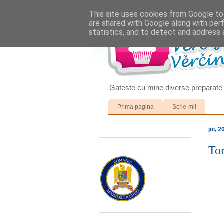
This site uses cookies from Google to 
are shared with Google along with per
statistics, and to detect and address 
Gateste cu mine diverse preparate 
Prima pagina
Scrie-mi!
joi, 
Tor