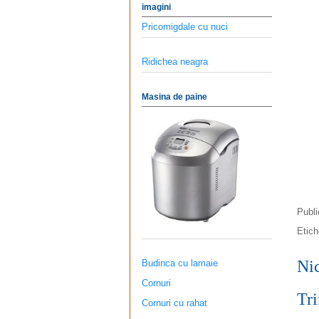
imagini
Pricomigdale cu nuci
Ridichea neagra
Masina de paine
Publ
Etic
Ni
Budinca cu lamaie
Cornuri
Tri
Cornuri cu rahat