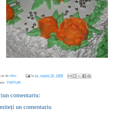
icat de
Vero
la
joi, martie 20, 2008
hete:
TORTURI
ciun comentariu:
miteți un comentariu