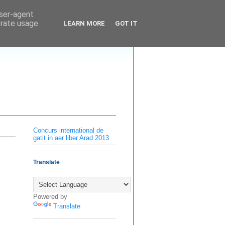
user-agent
erate usage
LEARN MORE
GOT IT
Concurs international de
gatit in aer liber Arad 2013
Translate
Powered by
Translate