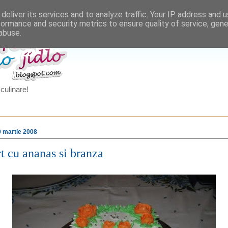
deliver its services and to analyze traffic. Your IP address and 
formance and security metrics to ensure quality of service, gen
abuse.
culinare!
20 martie 2008
t cu ananas si branza