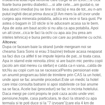
foarte buna pentru diabetici.....si alte cele....am gustat-o, se
bea atunci imediat (nu se tine in sticla) e rea de tot...eu n-am
putut inghiti decat prima dusca:))! Am mers la alt izvor unde
curgea apa minerala potabila, adica era rece si fara gust. Pe
astea o bagam in 10 sticle si le aduceam acasa sa le bem.
Apa de asta am baut acolo si nu alta ca apa potabila. Apoi
un alt izvor...cica te faci la ochi cu apa aia (nu prea am
inteles tehnica) e buna pentru cei care au probleme cu ochii.
Altceva:
Dupa ce faceam baie la strand (unde mergeam noi se
cheama Sara Sons si erau 3 bazine) trebuie acasa neaparat
sa faci dus ca altfel ti se impute lejeria de pat...si toata casa.
Apa in starnd este reinoita zilnic si are bazin mic pentru copii
(acolo am stat mereu cu stefan) e calda ca-n vana...calda de
tot.Nu au copii cum sa se raceasca!Pentru pensionari este
un anumit program:au bilet de trimitere prin CAS la un hotel,
unde apoi se fac anumite proceduri.Este un medic la hotel
care intai consulta batranii si apoi stabileste ce bai anume
sa se faca. Acele bai (proceduri) se fac in incinta hotelului.
Daca mergi pe cont propriu te poti caza acolo unde vrei:
pensiune,hopte, casa particulara, te duci la strand cu apa
termala si te poti duce si la "7 izvoare"(care ela 4 km de