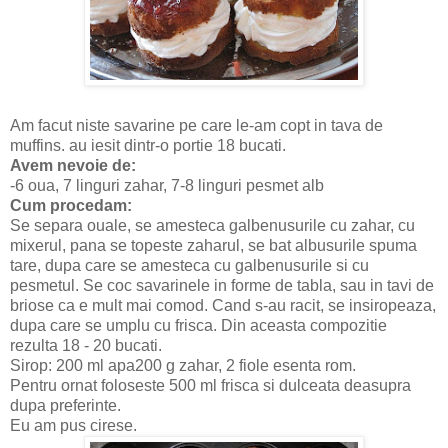
Am facut niste savarine pe care le-am copt in tava de
muffins. au iesit dintr-o portie 18 bucati.
Avem nevoie de:
-6 oua, 7 linguri zahar, 7-8 linguri pesmet alb
Cum procedam:
Se separa ouale, se amesteca galbenusurile cu zahar, cu
mixerul, pana se topeste zaharul, se bat albusurile spuma
tare, dupa care se amesteca cu galbenusurile si cu
pesmetul. Se coc savarinele in forme de tabla, sau in tavi de
briose ca e mult mai comod. Cand s-au racit, se insiropeaza,
dupa care se umplu cu frisca. Din aceasta compozitie
rezulta 18 - 20 bucati.
Sirop: 200 ml apa200 g zahar, 2 fiole esenta rom.
Pentru ornat foloseste 500 ml frisca si dulceata deasupra
dupa preferinte.
Eu am pus cirese.