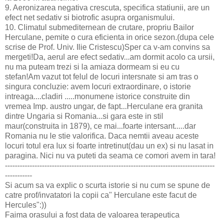
9. Aeronizarea negativa crescuta, specifica statiunii, are un
efect net sedativ si biotrofic asupra organismului.
10. Climatul submediternean de crutare, propriu Bailor
Herculane, pemite o cura eficienta in orice sezon.(dupa cele
scrise de Prof. Univ. Ilie Cristescu)Sper ca v-am convins sa
mergeti!Da, aerul are efect sedativ...am dormit acolo ca ursii,
nu ma puteam trezi si la amiaza dormeam si eu cu
stefan!Am vazut tot felul de locuri intersnate si am tras o
singura concluzie: avem locuri extraordinare, o istorie
intreaga....cladiri .....monumene istorice construite din
vremea Imp. austro ungar, de fapt...Herculane era granita
dintre Ungaria si Romania...si gara este in stil
maur(construita in 1879), ce mai...foarte intersant.....dar
Romania nu le stie valorifica. Daca nemtii aveau aceste
locuri totul era lux si foarte intretinut(dau un ex) si nu lasat in
paragina. Nici nu va puteti da seama ce comori avem in tara!
-------------------------------------------------------------------------------------
-----------
Si acum sa va explic o scurta istorie si nu cum se spune de
catre prof/invatatori la copii ca" Herculane este facut de
Hercules":))
Faima orasului a fost data de valoarea terapeutica