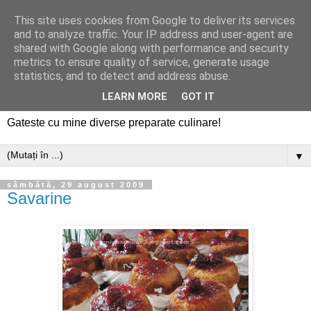
This site uses cookies from Google to deliver its services
and to analyze traffic. Your IP address and user-agent are
shared with Google along with performance and security
metrics to ensure quality of service, generate usage
statistics, and to detect and address abuse.
LEARN MORE
GOT IT
Gateste cu mine diverse preparate culinare!
▼
sâmbătă, 29 august 2009
Savarine