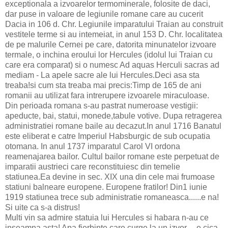
exceptionala a izvoarelor termominerale, folosite de daci,
dar puse in valoare de legiunile romane care au cucerit
Dacia in 106 d. Chr. Legiunile imparatului Traian au construit
vestitele terme si au intemeiat, in anul 153 D. Chr. localitatea
de pe malurile Cernei pe care, datorita minunatelor izvoare
termale, o inchina eroului lor Hercules (idolul lui Traian cu
care era comparat) si o numesc Ad aquas Herculi sacras ad
mediam - La apele sacre ale lui Hercules.Deci asa sta
treaba!si cum sta treaba mai precis:Timp de 165 de ani
romanii au utilizat fara intrerupere izvoarele miraculoase.
Din perioada romana s-au pastrat numeroase vestigii:
apeducte, bai, statui, monede,tabule votive. Dupa retragerea
administratiei romane baile au decazut.In anul 1716 Banatul
este eliberat e catre Imperiul Habsburgic de sub ocupatia
otomana. In anul 1737 imparatul Carol VI ordona
reamenajarea bailor. Cultul bailor romane este perpetuat de
imparatii austrieci care reconstituiesc din temelie
statiunea.Ea devine in sec. XIX una din cele mai frumoase
statiuni balneare europene. Europene fratilor! Din1 iunie
1919 statiunea trece sub administratie romaneasca......e na!
Si uite ca s-a distrus!
Multi vin sa admire statuia lui Hercules si habara n-au ce
inseamna asta! Apa fierbinte care curge la un izvor.....e cica