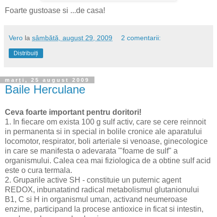
Foarte gustoase si ...de casa!
Vero
la
sâmbătă, august 29, 2009
2 comentarii:
Distribuiți
marți, 25 august 2009
Baile Herculane
Ceva foarte important pentru doritori!
1. In fiecare om exista 100 g sulf activ, care se cere reinnoit
in permanenta si in special in bolile cronice ale aparatului
locomotor, respirator, boli arteriale si venoase, ginecologice
in care se manifesta o adevarata '"foame de sulf" a
organismului. Calea cea mai fiziologica de a obtine sulf acid
este o cura termala.
2. Gruparile active SH - constituie un puternic agent
REDOX, inbunatatind radical metabolismul glutanionului
B1, C si H in organismul uman, activand neumeroase
enzime, participand la procese antioxice in ficat si intestin,