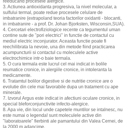
reeducand procesele alergice.
3. Actiunea antioxidanta progresiva, la nivel molecular, a
sulfului termal, poate redue procesele celulare de
imbatranire (extrapoland teoria factorilor oxidanti - blocanti,
in imbatranire - a prof. Dr. Johan Bjorksten, Wisconsin,SUA).
4. Cercetari electrofiziologice recente ca tegumentul uman
contine sute de "pori electrici" in functie de contactul cu
mediul electric inconjurator. Aceasta functie poate fi
reechilibrata la nevoie, una din metode fiind practicarea
acumpuncturii si contactul cu moleculele active
electrochimice intr-o baie termala.
5. O cura termala este lucrul cel mai indicat in bolile
reumatice cronice, in alergiile cronice, in intoleranta la
medicamente.
6. Tratamtul bolilor digestive si de nutritie cronice are o
evolutie din cele mai favorabile dupa un tratament cu ape
minerale.
7. Izvorul Argus este indicat in afectiuni oculare cronice, in
special bleforconjunctivite infecto-alergice.
8. Apa vie, din locul unde capetele muntilor se intalnesc, nu
este numai o legenda! sunt moleculele active din
"laboratoarele" fierbinti ale pamantului din Valea Cernei, de
la 2000 m adancime.