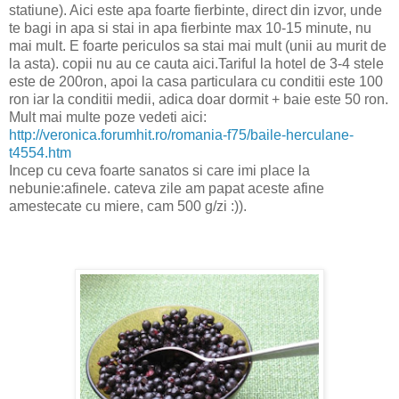
statiune). Aici este apa foarte fierbinte, direct din izvor, unde
te bagi in apa si stai in apa fierbinte max 10-15 minute, nu
mai mult. E foarte periculos sa stai mai mult (unii au murit de
la asta). copii nu au ce cauta aici.Tariful la hotel de 3-4 stele
este de 200ron, apoi la casa particulara cu conditii este 100
ron iar la conditii medii, adica doar dormit + baie este 50 ron.
Mult mai multe poze vedeti aici:
http://veronica.forumhit.ro/romania-f75/baile-herculane-
t4554.htm
Incep cu ceva foarte sanatos si care imi place la
nebunie:afinele. cateva zile am papat aceste afine
amestecate cu miere, cam 500 g/zi :)).