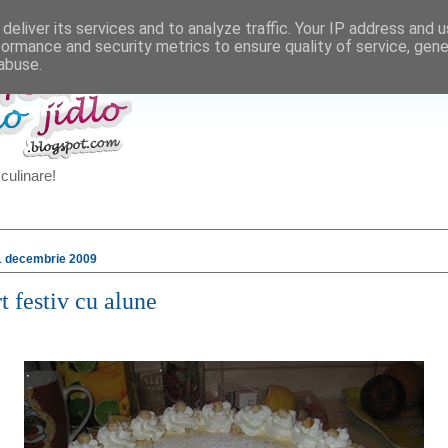
deliver its services and to analyze traffic. Your IP address and 
formance and security metrics to ensure quality of service, gen
abuse.
culinare!
31 decembrie 2009
t festiv cu alune