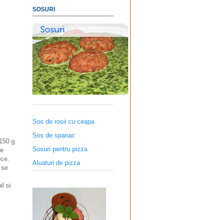
SOSURI
Sos de rosii cu ceapa
Sos de spanac
150 g
Sosuri pentru pizza
se
ece.
Aluaturi de pizza
 se
l si