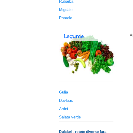
Rubarba
Migdale
Pomelo
A
Gulia
Dovleac
Ardei
Salata verde
Dulciuri - retete diverse fara