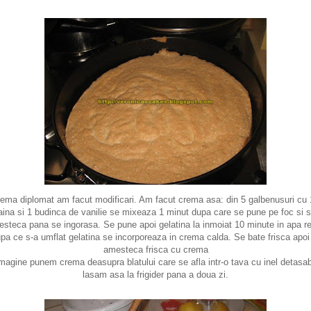
rema diplomat am facut modificari. Am facut crema asa: din 5 galbenusuri cu 
aina si 1 budinca de vanilie se mixeaza 1 minut dupa care se pune pe foc si 
steca pana se ingorasa. Se pune apoi gelatina la inmoiat 10 minute in apa r
pa ce s-a umflat gelatina se incorporeaza in crema calda. Se bate frisca apoi
amesteca frisca cu crema
imagine punem crema deasupra blatului care se afla intr-o tava cu inel detasabi
lasam asa la frigider pana a doua zi.