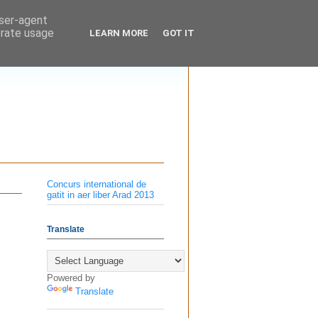
user-agent
erate usage
LEARN MORE
GOT IT
Concurs international de
gatit in aer liber Arad 2013
Translate
Powered by
Translate