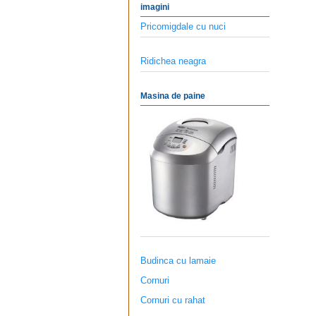
imagini
Pricomigdale cu nuci
Ridichea neagra
Masina de paine
Budinca cu lamaie
Cornuri
Cornuri cu rahat