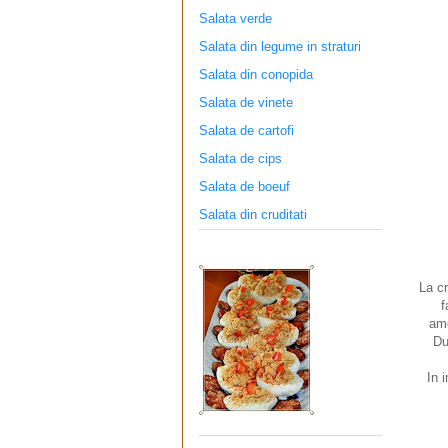
Salata verde
Salata din legume in straturi
Salata din conopida
Salata de vinete
Salata de cartofi
Salata de cips
Salata de boeuf
Salata din cruditati
La c
f
ame
Du
In 