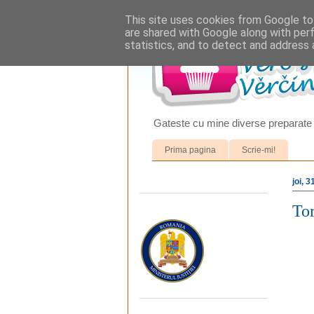
This site uses cookies from Google to 
are shared with Google along with per
statistics, and to detect and address 
Gateste cu mine diverse preparate 
Prima pagina
Scrie-mi!
joi, 
Tor