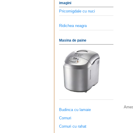
imagini
Pricomigdale cu nuci
Ridichea neagra
Masina de paine
Amest
Budinca cu lamaie
Cornuri
Cornuri cu rahat