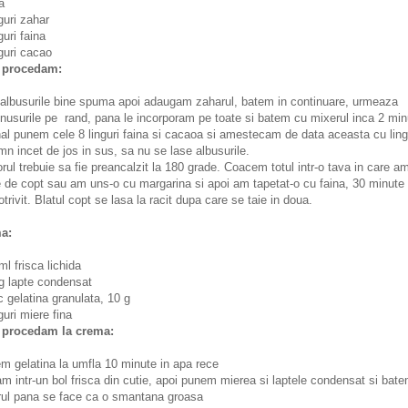
a
nguri zahar
guri faina
nguri cacao
procedam:
albusurile bine spuma apoi adaugam zaharul, batem in continuare, urmeaza
nusurile pe rand, pana le incorporam pe toate si batem cu mixerul inca 2 min
nal punem cele 8 linguri faina si cacaoa si amestecam de data aceasta cu lin
mn incet de jos in sus, sa nu se lase albusurile.
rul trebuie sa fie preancalzit la 180 grade. Coacem totul intr-o tava in care a
e de copt sau am uns-o cu margarina si apoi am tapetat-o cu faina, 30 minute 
otrivit. Blatul copt se lasa la racit dupa care se taie in doua.
a:
ml frisca lichida
g lapte condensat
ic gelatina granulata, 10 g
nguri miere fina
procedam la crema:
m gelatina la umfla 10 minute in apa rece
am intr-un bol frisca din cutie, apoi punem mierea si laptele condensat si bat
ul pana se face ca o smantana groasa