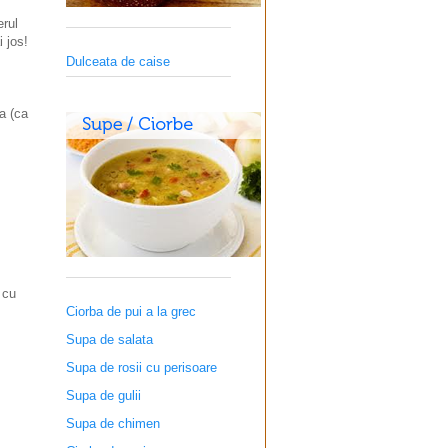
erul
 jos!
Dulceata de caise
a (ca
 cu
Ciorba de pui a la grec
Supa de salata
Supa de rosii cu perisoare
Supa de gulii
Supa de chimen