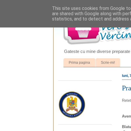
This site uses cookies from Google to 
are shared with Google along with per
statistics, and to detect and address 
Gateste cu mine diverse preparate 
Prima pagina
Scrie-mi!
luni,
Pra
Retet
Avem
Blatu