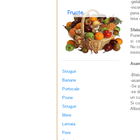
-gela
-inco
pana 
Iese 
Sfat
Punet
si ce
Nu co
insir
Asam
Struguri
-Blat
Banane
-asam
-Se p
Portocale
-se d
un cu
Prune
Si cu
Struguri
Albus
Mere
Lamaia
Pere