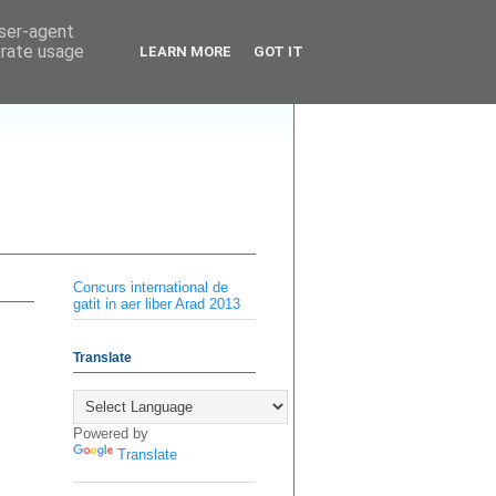
user-agent
erate usage
LEARN MORE
GOT IT
Concurs international de
gatit in aer liber Arad 2013
Translate
Powered by
Translate