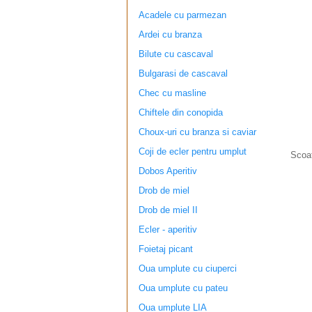
Acadele cu parmezan
Ardei cu branza
Bilute cu cascaval
Bulgarasi de cascaval
Chec cu masline
Chiftele din conopida
Choux-uri cu branza si caviar
Coji de ecler pentru umplut
Scoat
Dobos Aperitiv
Drob de miel
Drob de miel II
Ecler - aperitiv
Foietaj picant
Oua umplute cu ciuperci
Oua umplute cu pateu
Oua umplute LIA