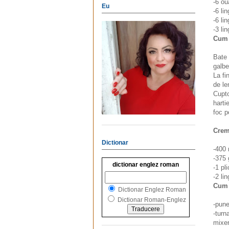
-6 ou
Eu
-6 li
-6 lin
-3 li
Cum 
Bate 
galbe
La fi
de le
Cupto
harti
foc p
Crem
Dictionar
-400 
-375 
dictionar englez roman
-1 pl
-2 li
Cum 
Dictionar Englez Roman
Dictionar Roman-Englez
-pune
-turn
mixer