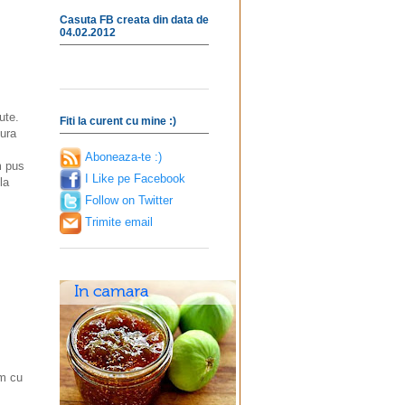
Casuta FB creata din data de
04.02.2012
ute.
Fiti la curent cu mine :)
gura
Aboneaza-te :)
m pus
I Like pe Facebook
la
Follow on Twitter
Trimite email
em cu