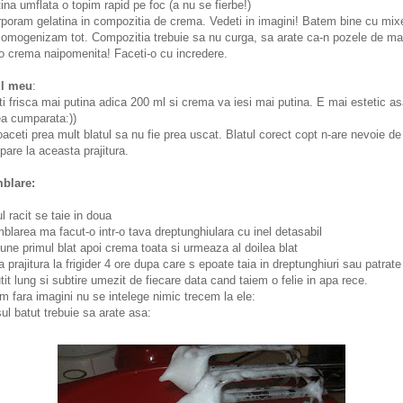
tina umflata o topim rapid pe foc (a nu se fierbe!)
rporam gelatina in compozitia de crema. Vedeti in imagini! Batem bine cu mix
omogenizam tot. Compozitia trebuie sa nu curga, sa arate ca-n pozele de mai
o crema naipomenita! Faceti-o cu incredere.
ul meu
:
i frisca mai putina adica 200 ml si crema va iesi mai putina. E mai estetic as
a cumparata:))
aceti prea mult blatul sa nu fie prea uscat. Blatul corect copt n-are nevoie de
opare la aceasta prajitura.
blare:
ul racit se taie in doua
blarea ma facut-o intr-o tava dreptunghiulara cu inel detasabil
une primul blat apoi crema toata si urmeaza al doilea blat
a prajitura la frigider 4 ore dupa care s epoate taia in dreptunghiuri sau patrate
tit lung si subtire umezit de fiecare data cand taiem o felie in apa rece.
m fara imagini nu se intelege nimic trecem la ele:
ul batut trebuie sa arate asa: