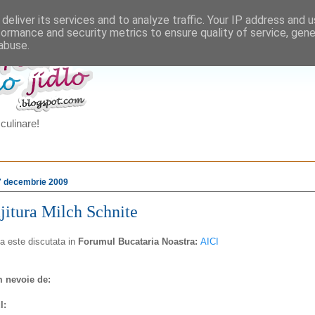
deliver its services and to analyze traffic. Your IP address and 
formance and security metrics to ensure quality of service, gen
abuse.
culinare!
 7 decembrie 2009
jitura Milch Schnite
a este discutata in
Forumul Bucataria Noastra:
AICI
 nevoie de:
l: