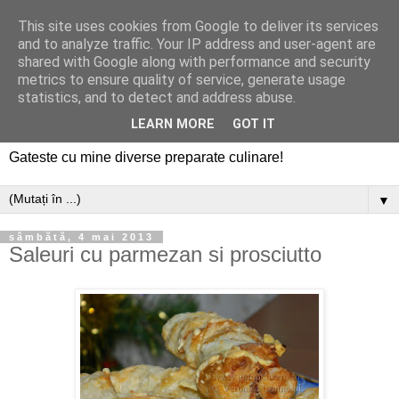
This site uses cookies from Google to deliver its services
and to analyze traffic. Your IP address and user-agent are
shared with Google along with performance and security
metrics to ensure quality of service, generate usage
statistics, and to detect and address abuse.
LEARN MORE
GOT IT
Gateste cu mine diverse preparate culinare!
▼
sâmbătă, 4 mai 2013
Saleuri cu parmezan si prosciutto