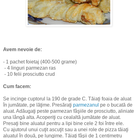
Avem nevoie de:
- 1 pachet foietaj (400-500 grame)
- 4 linguri parmezan ras
- 10 felii prosciutto crud
Cum facem:
Se incinge cuptorul la 190 de grade C. Tăiaţi foaia de aluat
în jumătate, pe lăţime. Presăraţi
parmezanul
pe o bucată de
aluat. Adăugaţi peste parmezan fâşiile de prosciutto, aliniate
una lângă alta. Acoperiţi cu cealaltă jumătate de aluat.
Presaţi bine aluatul pentru a lipi bine cele 2 foi între ele.
Cu ajutorul unui cuţit ascuţit sau a unei role de pizza tăiaţi
aluatul în două, pe lungime. Tăiaţi fâşii de 1 centimetru