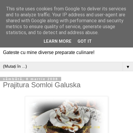
This site uses cookies from Google to deliver its services
and to analyze traffic. Your IP address and user-agent are
shared with Google along with performance and security
metrics to ensure quality of service, generate usage
statistics, and to detect and address abuse.
LEARN MORE
GOT IT
Gateste cu mine diverse preparate culinare!
▼
sâmbătă, 8 martie 2008
Prajitura Somloi Galuska