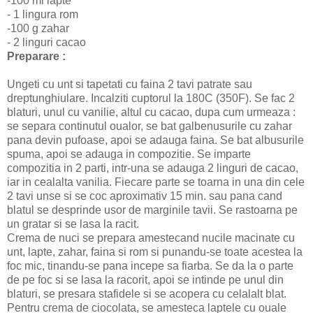
-100 ml lapte
- 1 lingura rom
-100 g zahar
- 2 linguri cacao
Preparare :
Ungeti cu unt si tapetati cu faina 2 tavi patrate sau
dreptunghiulare. Incalziti cuptorul la 180C (350F). Se fac 2
blaturi, unul cu vanilie, altul cu cacao, dupa cum urmeaza :
se separa continutul oualor, se bat galbenusurile cu zahar
pana devin pufoase, apoi se adauga faina. Se bat albusurile
spuma, apoi se adauga in compozitie. Se imparte
compozitia in 2 parti, intr-una se adauga 2 linguri de cacao,
iar in cealalta vanilia. Fiecare parte se toarna in una din cele
2 tavi unse si se coc aproximativ 15 min. sau pana cand
blatul se desprinde usor de marginile tavii. Se rastoarna pe
un gratar si se lasa la racit.
Crema de nuci se prepara amestecand nucile macinate cu
unt, lapte, zahar, faina si rom si punandu-se toate acestea la
foc mic, tinandu-se pana incepe sa fiarba. Se da la o parte
de pe foc si se lasa la racorit, apoi se intinde pe unul din
blaturi, se presara stafidele si se acopera cu celalalt blat.
Pentru crema de ciocolata, se amesteca laptele cu ouale