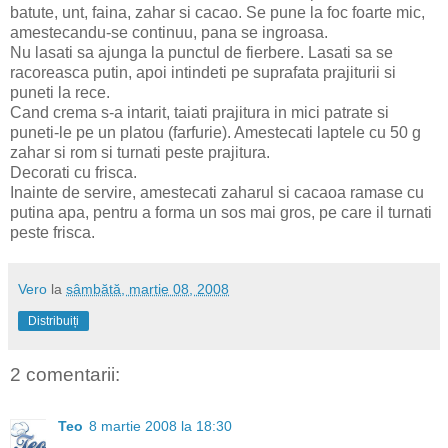
batute, unt, faina, zahar si cacao. Se pune la foc foarte mic,
amestecandu-se continuu, pana se ingroasa.
Nu lasati sa ajunga la punctul de fierbere. Lasati sa se
racoreasca putin, apoi intindeti pe suprafata prajiturii si
puneti la rece.
Cand crema s-a intarit, taiati prajitura in mici patrate si
puneti-le pe un platou (farfurie). Amestecati laptele cu 50 g
zahar si rom si turnati peste prajitura.
Decorati cu frisca.
Inainte de servire, amestecati zaharul si cacaoa ramase cu
putina apa, pentru a forma un sos mai gros, pe care il turnati
peste frisca.
Vero
la
sâmbătă, martie 08, 2008
Distribuiți
2 comentarii:
Teo
8 martie 2008 la 18:30