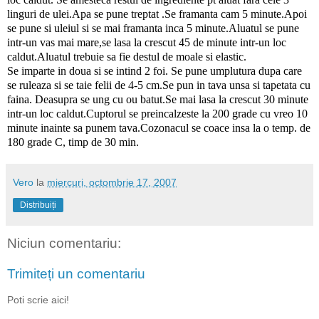
linguri de ulei.Apa se pune treptat .Se framanta cam 5 minute.Apoi
se pune si uleiul si se mai framanta inca 5 minute.Aluatul se pune
intr-un vas mai mare,se lasa la crescut 45 de minute intr-un loc
caldut.Aluatul trebuie sa fie destul de moale si elastic.
Se imparte in doua si se intind 2 foi. Se pune umplutura dupa care
se ruleaza si se taie felii de 4-5 cm.Se pun in tava unsa si tapetata cu
faina. Deasupra se ung cu ou batut.Se mai lasa la crescut 30 minute
intr-un loc caldut.Cuptorul se preincalzeste la 200 grade cu vreo 10
minute inainte sa punem tava.Cozonacul se coace insa la o temp. de
180 grade C, timp de 30 min.
Vero
la
miercuri, octombrie 17, 2007
Distribuiți
Niciun comentariu:
Trimiteți un comentariu
Poti scrie aici!