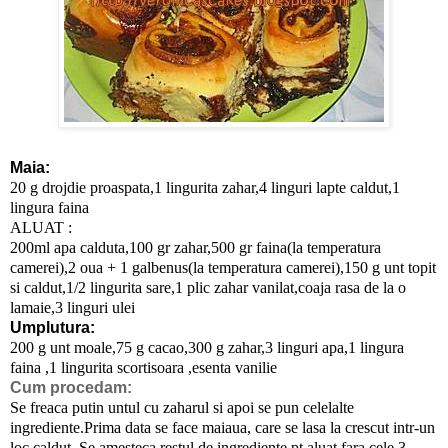
Maia:
20 g drojdie proaspata,1 lingurita zahar,4 linguri lapte caldut,1
lingura faina
ALUAT :
200ml apa calduta,100 gr zahar,500 gr faina(la temperatura
camerei),2 oua + 1 galbenus(la temperatura camerei),150 g unt topit
si caldut,1/2 lingurita sare,1 plic zahar vanilat,coaja rasa de la o
lamaie,3 linguri ulei
Umplutura:
200 g unt moale,75 g cacao,300 g zahar,3 linguri apa,1 lingura
faina ,1 lingurita scortisoara ,esenta vanilie
Cum procedam:
Se freaca putin untul cu zaharul si apoi se pun celelalte
ingrediente.Prima data se face maiaua, care se lasa la crescut intr-un
loc caldut. Se amesteca restul de ingrediente pt aluat fara cele 3