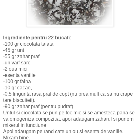
Ingrediente pentru 22 bucati:
-100 gr ciocolata taiata
-45 gr unt
-55 gr zahar praf
-un varf sare
-2 oua mici
-esenta vanilie
-100 gr faina
-10 gr cacao,
-0,5 lingurita rasa praf de copt (nu prea mult ca sa nu crape
tare biscuiteii).
-90 gr zahar praf (pentru pudrat)
Untul si ciocolata se pun pe foc mic si se amesteca pana se
va omogeniza compozitia, apoi adaugam zaharul si punem
mixerul in functiune
Apoi adaugam pe rand cate un ou si esenta de vanilie.
Mixam bine.