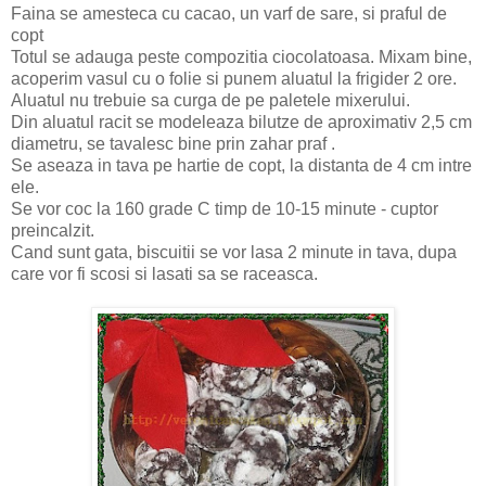
Faina se amesteca cu cacao, un varf de sare, si praful de
copt
Totul se adauga peste compozitia ciocolatoasa. Mixam bine,
acoperim vasul cu o folie si punem aluatul la frigider 2 ore.
Aluatul nu trebuie sa curga de pe paletele mixerului.
Din aluatul racit se modeleaza bilutze de aproximativ 2,5 cm
diametru, se tavalesc bine prin zahar praf .
Se aseaza in tava pe hartie de copt, la distanta de 4 cm intre
ele.
Se vor coc la 160 grade C timp de 10-15 minute - cuptor
preincalzit.
Cand sunt gata, biscuitii se vor lasa 2 minute in tava, dupa
care vor fi scosi si lasati sa se raceasca.