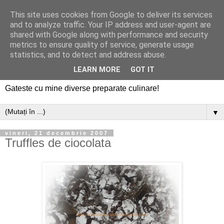
This site uses cookies from Google to deliver its services
and to analyze traffic. Your IP address and user-agent are
shared with Google along with performance and security
metrics to ensure quality of service, generate usage
statistics, and to detect and address abuse.
LEARN MORE
GOT IT
Gateste cu mine diverse preparate culinare!
▼
vineri, 21 decembrie 2007
Truffles de ciocolata