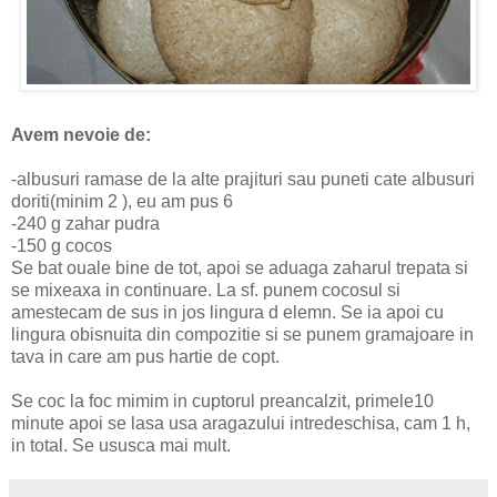
Avem nevoie de:
-albusuri ramase de la alte prajituri sau puneti cate albusuri
doriti(minim 2 ), eu am pus 6
-240 g zahar pudra
-150 g cocos
Se bat ouale bine de tot, apoi se aduaga zaharul trepata si
se mixeaxa in continuare. La sf. punem cocosul si
amestecam de sus in jos lingura d elemn. Se ia apoi cu
lingura obisnuita din compozitie si se punem gramajoare in
tava in care am pus hartie de copt.
Se coc la foc mimim in cuptorul preancalzit, primele10
minute apoi se lasa usa aragazului intredeschisa, cam 1 h,
in total. Se ususca mai mult.