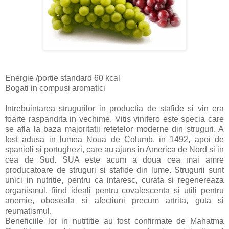
Energie /portie standard 60 kcal
Bogati in compusi aromatici
Intrebuintarea strugurilor in productia de stafide si vin era
foarte raspandita in vechime. Vitis vinifero este specia care
se afla la baza majoritatii retetelor moderne din struguri. A
fost adusa in lumea Noua de Columb, in 1492, apoi de
spanioli si portughezi, care au ajuns in America de Nord si in
cea de Sud. SUA este acum a doua cea mai amre
producatoare de struguri si stafide din lume. Strugurii sunt
unici in nutritie, pentru ca intaresc, curata si regenereaza
organismul, fiind ideali pentru covalescenta si utili pentru
anemie, oboseala si afectiuni precum artrita, guta si
reumatismul.
Beneficiile lor in nutrtitie au fost confirmate de Mahatma