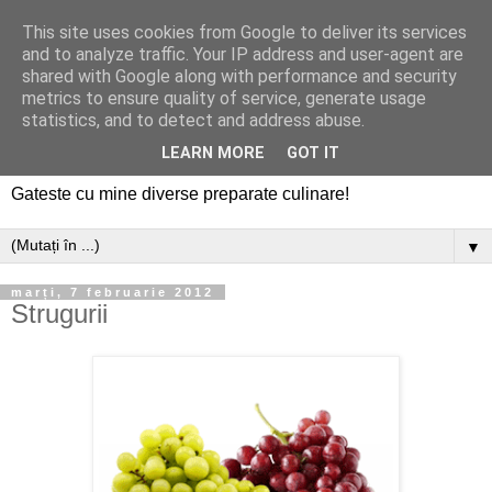
This site uses cookies from Google to deliver its services
and to analyze traffic. Your IP address and user-agent are
shared with Google along with performance and security
metrics to ensure quality of service, generate usage
statistics, and to detect and address abuse.
LEARN MORE
GOT IT
Gateste cu mine diverse preparate culinare!
▼
marți, 7 februarie 2012
Strugurii