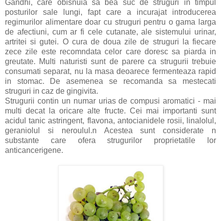
Gandhi, care obisnuia sa bea suc de struguri in timpul
posturilor sale lungi, fapt care a incurajat introducerea
regimurilor alimentare doar cu struguri pentru o gama larga
de afectiuni, cum ar fi cele cutanate, ale sistemului urinar,
artritei si gutei. O cura de doua zile de struguri la fiecare
zece zile este recomndata celor care doresc sa piarda in
greutate. Multi naturisti sunt de parere ca strugurii trebuie
consumati separat, nu la masa deoarece fermenteaza rapid
in stomac. De asemenea se recomanda sa mestecati
struguri in caz de gingivita.
Strugurii contin un numar urias de compusi aromatici - mai
multi decat la oricare alte fructe. Cei mai importanti sunt
acidul tanic astringent, flavona, antocianidele rosii, linalolul,
geraniolul si neroulul.n Acestea sunt considerate n
substante care ofera strugurilor proprietatile lor
anticancerigene.