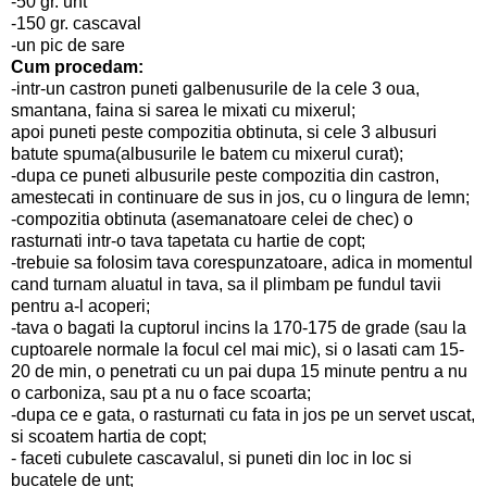
-50 gr. unt
-150 gr. cascaval
-un pic de sare
Cum procedam:
-intr-un castron puneti galbenusurile de la cele 3 oua,
smantana, faina si sarea le mixati cu mixerul;
apoi puneti peste compozitia obtinuta, si cele 3 albusuri
batute spuma(albusurile le batem cu mixerul curat);
-dupa ce puneti albusurile peste compozitia din castron,
amestecati in continuare de sus in jos, cu o lingura de lemn;
-compozitia obtinuta (asemanatoare celei de chec) o
rasturnati intr-o tava tapetata cu hartie de copt;
-trebuie sa folosim tava corespunzatoare, adica in momentul
cand turnam aluatul in tava, sa il plimbam pe fundul tavii
pentru a-l acoperi;
-tava o bagati la cuptorul incins la 170-175 de grade (sau la
cuptoarele normale la focul cel mai mic), si o lasati cam 15-
20 de min, o penetrati cu un pai dupa 15 minute pentru a nu
o carboniza, sau pt a nu o face scoarta;
-dupa ce e gata, o rasturnati cu fata in jos pe un servet uscat,
si scoatem hartia de copt;
- faceti cubulete cascavalul, si puneti din loc in loc si
bucatele de unt;