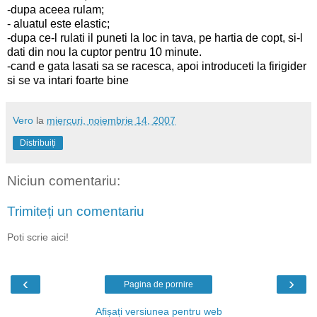
-dupa aceea rulam;
- aluatul este elastic;
-dupa ce-l rulati il puneti la loc in tava, pe hartia de copt, si-l
dati din nou la cuptor pentru 10 minute.
-cand e gata lasati sa se racesca, apoi introduceti la firigider
si se va intari foarte bine
Vero
la
miercuri, noiembrie 14, 2007
Distribuiți
Niciun comentariu:
Trimiteți un comentariu
Poti scrie aici!
‹
›
Pagina de pornire
Afișați versiunea pentru web