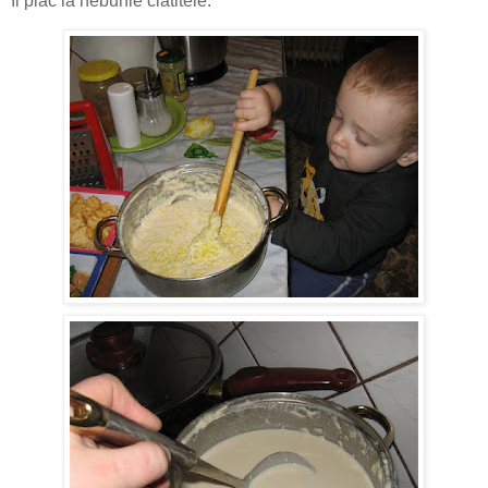
Ii plac la nebunie clatitele: