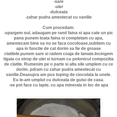
-sare
-ulei
-dulceata
-zahar pudra amestecat cu vanilie
Cum procedam:
-spargem oul, adaugam pe rand faina si apa cate un pic
pana punem toata faina si completam cu apa,
amestecam bine sa nu se faca cocoloase,subtiem cu
apa in functie de cat dorim sa fie de groase
clatitele.punem sare si radem coaja de lamaie.Incingem
tigaia cu strop de ulei si turnam cu polonicul compozitia
de clatite. Rumenim pe o parte si alta sile umplem cu ce
dorim. pdram cu zahar pudra amestecat cu
vanilie.Deasupra am pus toping de ciocolata la unele.
Eu le-am umplut cu dulceata de gutui de casa.
-se pot face cu lapte, cu apa minerala in loc de apa