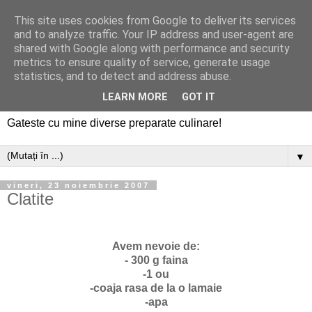
This site uses cookies from Google to deliver its services
and to analyze traffic. Your IP address and user-agent are
shared with Google along with performance and security
metrics to ensure quality of service, generate usage
statistics, and to detect and address abuse.
LEARN MORE
GOT IT
Gateste cu mine diverse preparate culinare!
▼
vineri, 23 noiembrie 2007
Clatite
Avem nevoie de:
- 300 g faina
-1 ou
-coaja rasa de la o lamaie
-apa