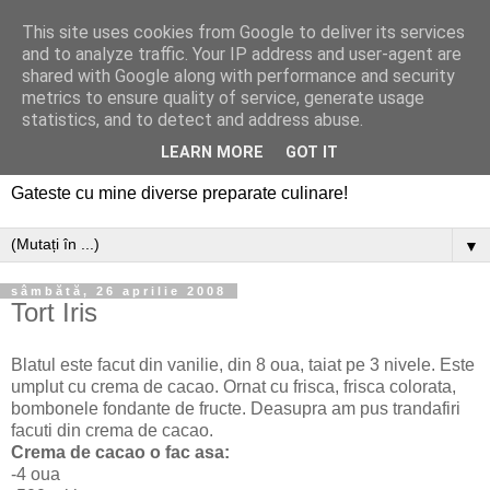
This site uses cookies from Google to deliver its services
and to analyze traffic. Your IP address and user-agent are
shared with Google along with performance and security
metrics to ensure quality of service, generate usage
statistics, and to detect and address abuse.
LEARN MORE
GOT IT
Gateste cu mine diverse preparate culinare!
▼
sâmbătă, 26 aprilie 2008
Tort Iris
Blatul este facut din vanilie, din 8 oua, taiat pe 3 nivele. Este
umplut cu crema de cacao. Ornat cu frisca, frisca colorata,
bombonele fondante de fructe. Deasupra am pus trandafiri
facuti din crema de cacao.
Crema de cacao o fac asa:
-4 oua