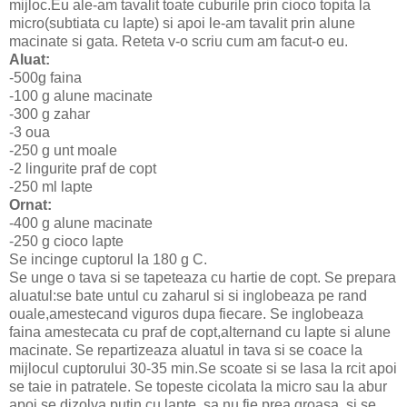
mijloc.Eu ale-am tavalit toate cuburile prin cioco topita la
micro(subtiata cu lapte) si apoi le-am tavalit prin alune
macinate si gata. Reteta v-o scriu cum am facut-o eu.
Aluat:
-500g faina
-100 g alune macinate
-300 g zahar
-3 oua
-250 g unt moale
-2 lingurite praf de copt
-250 ml lapte
Ornat:
-400 g alune macinate
-250 g cioco lapte
Se incinge cuptorul la 180 g C.
Se unge o tava si se tapeteaza cu hartie de copt. Se prepara
aluatul:se bate untul cu zaharul si si inglobeaza pe rand
ouale,amestecand viguros dupa fiecare. Se inglobeaza
faina amestecata cu praf de copt,alternand cu lapte si alune
macinate. Se repartizeaza aluatul in tava si se coace la
mijlocul cuptorului 30-35 min.Se scoate si se lasa la rcit apoi
se taie in patratele. Se topeste cicolata la micro sau la abur
apoi se dizolva putin cu lapte, sa nu fie prea groasa, si se