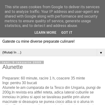
This site uses cookies from Google to deliver its services
and to analyze traffic. Your IP address and user-agent are
shared with Google along with performance and security
metrics to ensure quality of service, generate usage
statistics, and to detect and address abuse.
LEARN MORE
GOT IT
Gateste cu mine diverse preparate culinare!
▼
luni, 5 ianuarie 2009
Alunette
Preparare: 60 minute, racire 1 h, coacere 35 minte
Ingr. pentru 30 bucati
Alunele le-am cumparata de la Tesco din Ungaria, pungi de
200g.In revista era altfel reteta, adica lateral cuburile se
inmoiau in jeleu si apoi se tavaleau partile prin alune
macinate si deasupra se punea cioco alba si o aluna in