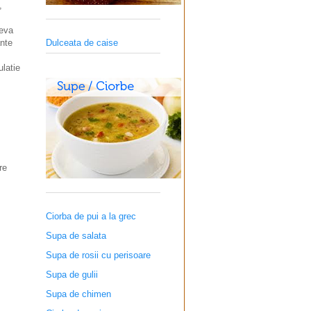
,
teva
Dulceata de caise
ante
ulatie
re
Ciorba de pui a la grec
Supa de salata
Supa de rosii cu perisoare
Supa de gulii
Supa de chimen