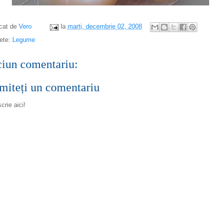
icat de
Vero
la
marți, decembrie 02, 2008
hete:
Legume
ciun comentariu:
miteți un comentariu
scrie aici!