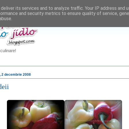
deliver its services and to analyze traffic. Your IP address and 
formance and security metrics to ensure quality of service, gen
abuse.
culinare!
, 2 decembrie 2008
eii