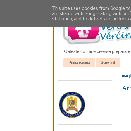
This site uses cookies from Google to 
are shared with Google along with per
statistics, and to detect and address 
Gateste cu mine diverse preparate 
Prima pagina
Scrie-mi!
marți
Ard