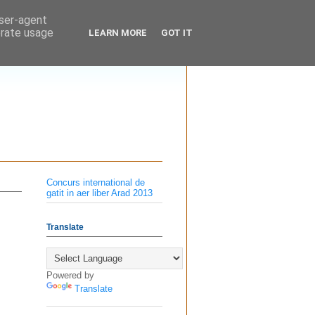
user-agent
erate usage
LEARN MORE
GOT IT
Concurs international de
gatit in aer liber Arad 2013
Translate
Powered by
Translate