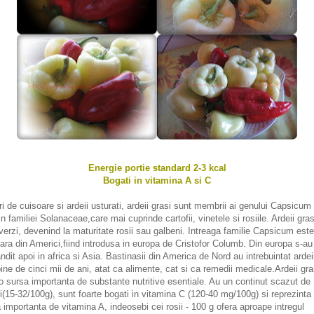
Energie portie standard 2-3 kcal
Bogati in vitamina A si C
ri de cuisoare si ardeii usturati, ardeii grasi sunt membrii ai genului Capsicum 
in familiei Solanaceae,care mai cuprinde cartofii, vinetele si rosiile. Ardeii gras
verzi, devenind la maturitate rosii sau galbeni. Intreaga familie Capsicum este
nara din Americi,fiind introdusa in europa de Cristofor Columb. Din europa s-au
ndit apoi in africa si Asia. Bastinasii din America de Nord au intrebuintat ardei
ine de cinci mii de ani, atat ca alimente, cat si ca remedii medicale.Ardeii gra
o sursa importanta de substante nutritive esentiale. Au un continut scazut de
ii(15-32/100g), sunt foarte bogati in vitamina C (120-40 mg/100g) si reprezinta
 importanta de vitamina A, indeosebi cei rosii - 100 g ofera aproape intregul