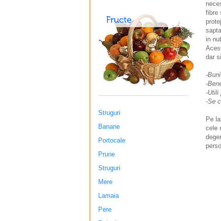
neces
fibre
prote
sapta
in nu
Acest
dar s
-Buni
-Bene
-Util
-Se c
Struguri
Pe la
Banane
cele 
degen
Portocale
perso
Prune
Struguri
Mere
Lamaia
Pere