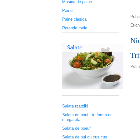
Masina de paine
Paine
Publ
Paine clasica
Etic
Retetele mele
Ni
Tri
Poti 
Salata tzatziki
Salata de bouf - in forma de
margareta
Salata de boeuf
Salata de pui cu cus cus