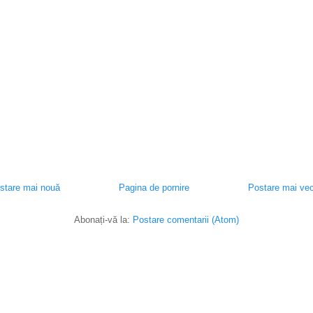
stare mai nouă
Pagina de pornire
Postare mai ve
Abonați-vă la:
Postare comentarii (Atom)