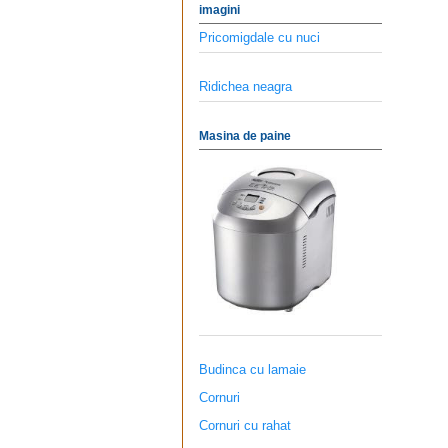
imagini
Pricomigdale cu nuci
Ridichea neagra
Masina de paine
Budinca cu lamaie
Cornuri
Cornuri cu rahat