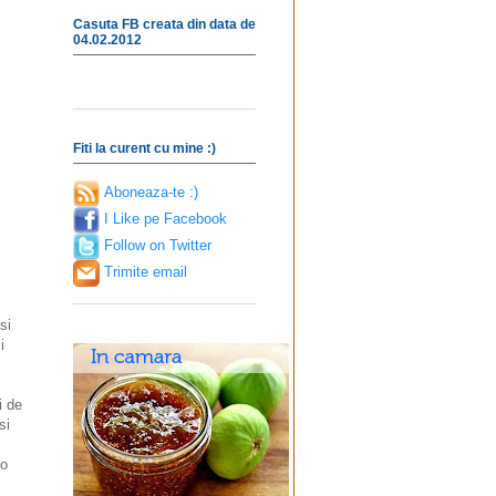
Casuta FB creata din data de
04.02.2012
Fiti la curent cu mine :)
Aboneaza-te :)
I Like pe Facebook
Follow on Twitter
Trimite email
si
i
i de
si
 o