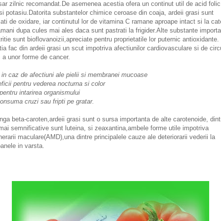
ar zilnic recomandat.De asemenea acestia ofera un continut util de acid folic
 si potasiu.Datorita substantelor chimice ceroase din coaja, ardeii grasi sunt
jati de oxidare, iar continutul lor de vitamina C ramane aproape intact si la ca
mani dupa cules mai ales daca sunt pastrati la frigider.Alte substante import
tritie sunt bioflovanoizii,apreciate pentru proprietatile lor puternic antioxidante.
ia fac din ardeii grasi un scut impotriva afectiunilor cardiovasculare si de circ
i a unor forme de cancer.
 in caz de afectiuni ale pielii si membranei mucoase
ficii pentru vederea nocturna si color
i pentru intarirea organismului
onsuma cruzi sau fripti pe gratar.
nga beta-caroten,ardeii grasi sunt o sursa importanta de alte carotenoide, dint
mai semnificative sunt luteina, si zeaxantina,ambele forme utile impotriva
erarii maculare(AMD),una dintre principalele cauze ale deteriorarii vederii la
anele in varsta.