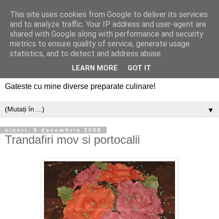
This site uses cookies from Google to deliver its services
and to analyze traffic. Your IP address and user-agent are
shared with Google along with performance and security
metrics to ensure quality of service, generate usage
statistics, and to detect and address abuse.
LEARN MORE
GOT IT
Gateste cu mine diverse preparate culinare!
▼
vineri, 5 decembrie 2008
Trandafiri mov si portocalii