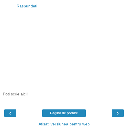
Răspundeți
Poti scrie aici!
‹
›
Pagina de pornire
Afișați versiunea pentru web