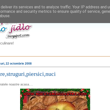
deliver its services and to analyze traffic. Your IP address and 
formance and security metrics to ensure quality of service, gen
abuse.
culinare!
uri, 22 octombrie 2008
e,struguri,piersici,nuci
ratele noastre acasa....