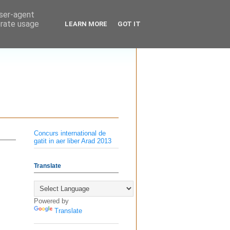
user-agent
erate usage
LEARN MORE
GOT IT
Concurs international de
gatit in aer liber Arad 2013
Translate
Powered by
Translate