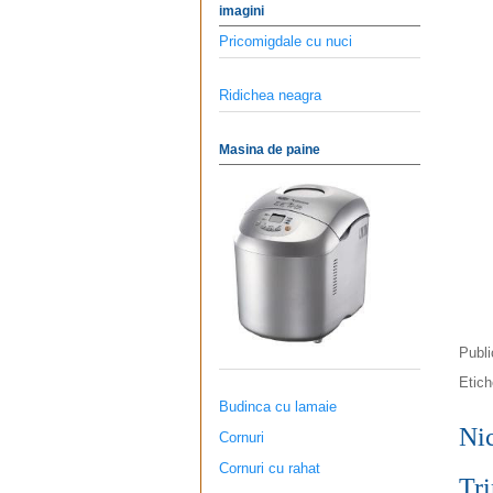
imagini
Pricomigdale cu nuci
Ridichea neagra
Masina de paine
Publ
Etich
Budinca cu lamaie
Ni
Cornuri
Cornuri cu rahat
Tri