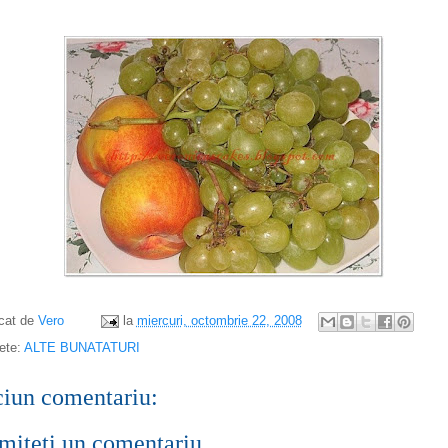
icat de
Vero
la
miercuri, octombrie 22, 2008
ete:
ALTE BUNATATURI
ciun comentariu:
miteți un comentariu