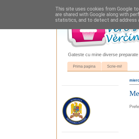
This site uses cookies from Google to 
are shared with Google along with per
statistics, and to detect and address 
Gateste cu mine diverse preparate 
Prima pagina
Scrie-mi!
mierc
Mer
Prefe