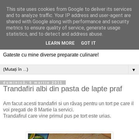
This site uses cookies from Google to deliver its services
and to analyze traffic. Your IP address and user-agent are
shared with Google along with performance and security
metrics to ensure quality of service, generate usage
statistics, and to detect and address abuse.
LEARN MORE
GOT IT
Gateste cu mine diverse preparate culinare!
▼
duminică, 6 martie 2011
Trandafiri albi din pasta de lapte praf
Am facut acesti trandafiri si un răvaş pentru un tort pe care il
voi pregati de 8 Martie la servici.
Trandafirul care vine primul pus pe tort este urias.